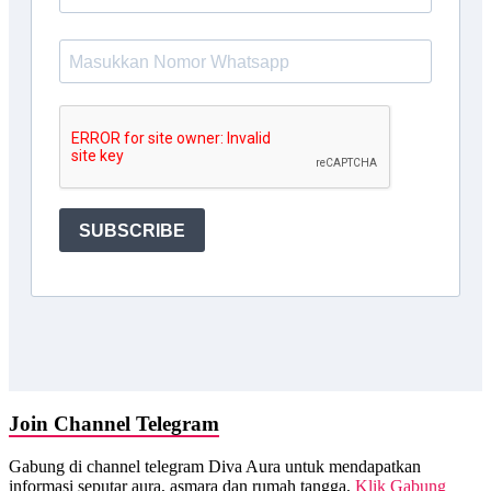
Join Channel Telegram
Gabung di channel telegram Diva Aura untuk mendapatkan
informasi seputar aura, asmara dan rumah tangga,
Klik Gabung