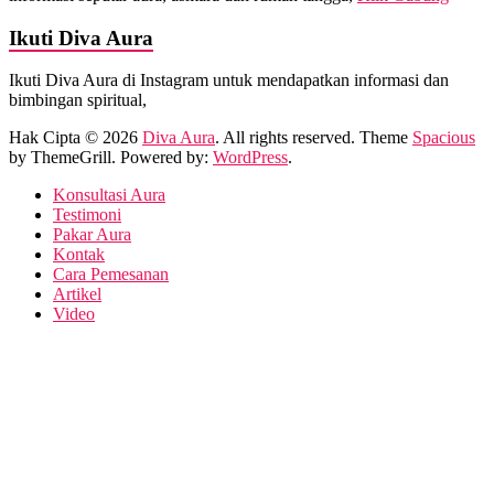
Ikuti Diva Aura
Ikuti Diva Aura di Instagram untuk mendapatkan informasi dan
bimbingan spiritual,
Hak Cipta © 2026
Diva Aura
. All rights reserved. Theme
Spacious
by ThemeGrill. Powered by:
WordPress
.
Konsultasi Aura
Testimoni
Pakar Aura
Kontak
Cara Pemesanan
Artikel
Video