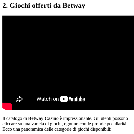
2. Giochi offerti da Betway
Il catalogo di
Betway Casino
è impressionante. Gli utenti possono
cliccare su una varietà di giochi, ognuno con le proprie peculiarità.
Ecco una panoramica delle categorie di giochi disponibili: