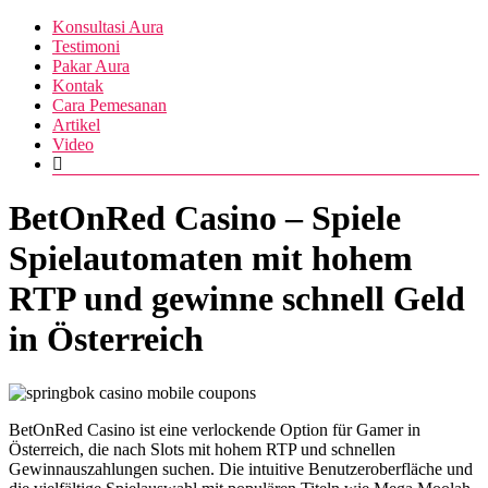
Skip
Menu
Konsultasi Aura
Pusat
to
Diva
Testimoni
Layanan
content
Pakar Aura
Aura
Buka
Kontak
Aura
Cara Pemesanan
Artikel
Video
BetOnRed Casino – Spiele
Spielautomaten mit hohem
RTP und gewinne schnell Geld
in Österreich
BetOnRed Casino ist eine verlockende Option für Gamer in
Österreich, die nach Slots mit hohem RTP und schnellen
Gewinnauszahlungen suchen. Die intuitive Benutzeroberfläche und