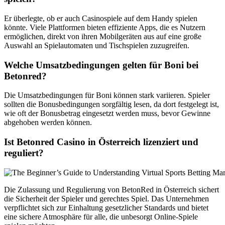
Er überlegte, ob er auch Casinospiele auf dem Handy spielen
könnte. Viele Plattformen bieten effiziente Apps, die es Nutzern
ermöglichen, direkt von ihren Mobilgeräten aus auf eine große
Auswahl an Spielautomaten und Tischspielen zuzugreifen.
Welche Umsatzbedingungen gelten für Boni bei
Betonred?
Die Umsatzbedingungen für Boni können stark variieren. Spieler
sollten die Bonusbedingungen sorgfältig lesen, da dort festgelegt ist,
wie oft der Bonusbetrag eingesetzt werden muss, bevor Gewinne
abgehoben werden können.
Ist Betonred Casino in Österreich lizenziert und
reguliert?
Die Zulassung und Regulierung von BetonRed in Österreich sichert
die Sicherheit der Spieler und gerechtes Spiel. Das Unternehmen
verpflichtet sich zur Einhaltung gesetzlicher Standards und bietet
eine sichere Atmosphäre für alle, die unbesorgt Online-Spiele