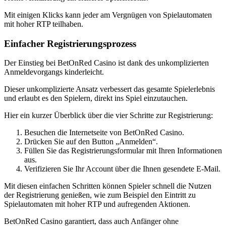
Mit einigen Klicks kann jeder am Vergnügen von Spielautomaten
mit hoher RTP teilhaben.
Einfacher Registrierungsprozess
Der Einstieg bei BetOnRed Casino ist dank des unkomplizierten
Anmeldevorgangs kinderleicht.
Dieser unkomplizierte Ansatz verbessert das gesamte Spielerlebnis
und erlaubt es den Spielern, direkt ins Spiel einzutauchen.
Hier ein kurzer Überblick über die vier Schritte zur Registrierung:
Besuchen die Internetseite von BetOnRed Casino.
Drücken Sie auf den Button „Anmelden“.
Füllen Sie das Registrierungsformular mit Ihren Informationen
aus.
Verifizieren Sie Ihr Account über die Ihnen gesendete E-Mail.
Mit diesen einfachen Schritten können Spieler schnell die Nutzen
der Registrierung genießen, wie zum Beispiel den Eintritt zu
Spielautomaten mit hoher RTP und aufregenden Aktionen.
BetOnRed Casino garantiert, dass auch Anfänger ohne