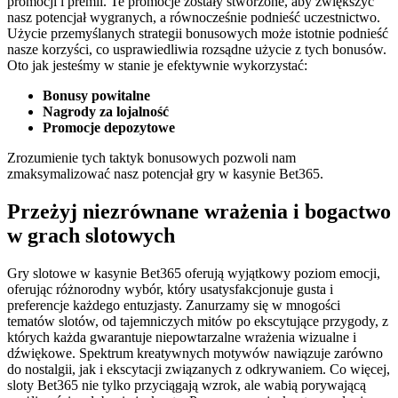
promocji i premii. Te promocje zostały stworzone, aby zwiększyć
nasz potencjał wygranych, a równocześnie podnieść uczestnictwo.
Użycie przemyślanych strategii bonusowych może istotnie podnieść
nasze korzyści, co usprawiedliwia rozsądne użycie z tych bonusów.
Oto jak jesteśmy w stanie je efektywnie wykorzystać:
Bonusy powitalne
Nagrody za lojalność
Promocje depozytowe
Zrozumienie tych taktyk bonusowych pozwoli nam
zmaksymalizować nasz potencjał gry w kasynie Bet365.
Przeżyj niezrównane wrażenia i bogactwo
w grach slotowych
Gry slotowe w kasynie Bet365 oferują wyjątkowy poziom emocji,
oferując różnorodny wybór, który usatysfakcjonuje gusta i
preferencje każdego entuzjasty. Zanurzamy się w mnogości
tematów slotów, od tajemniczych mitów po ekscytujące przygody, z
których każda gwarantuje niepowtarzalne wrażenia wizualne i
dźwiękowe. Spektrum kreatywnych motywów nawiązuje zarówno
do nostalgii, jak i ekscytacji związanych z odkrywaniem. Co więcej,
sloty Bet365 nie tylko przyciągają wzrok, ale wabią porywającą