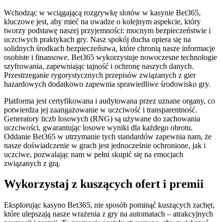
Wchodząc w wciągającą rozgrywkę slotów w kasynie Bet365,
kluczowe jest, aby mieć na uwadze o kolejnym aspekcie, który
tworzy podstawę naszej przyjemności: mocnym bezpieczeństwie i
uczciwych praktykach gry. Nasz spokój ducha opiera się na
solidnych środkach bezpieczeństwa, które chronią nasze informacje
osobiste i finansowe. Bet365 wykorzystuje nowoczesne technologie
szyfrowania, zapewniając tajność i ochronę naszych danych.
Przestrzeganie rygorystycznych przepisów związanych z gier
hazardowych dodatkowo zapewnia sprawiedliwe środowisko gry.
Platforma jest certyfikowana i audytowana przez uznane organy, co
potwierdza jej zaangażowanie w uczciwość i transparentność.
Generatory liczb losowych (RNG) są używane do zachowania
uczciwości, gwarantując losowe wyniki dla każdego obrotu.
Oddanie Bet365 w utrzymanie tych standardów zapewnia nam, że
nasze doświadczenie w grach jest jednocześnie ochronione, jak i
uczciwe, pozwalając nam w pełni skupić się na emocjach
związanych z grą.
Wykorzystaj z kuszących ofert i premii
Eksplorując kasyno Bet365, nie sposób pominąć kuszących zachęt,
które ulepszają nasze wrażenia z gry na automatach – atrakcyjnych