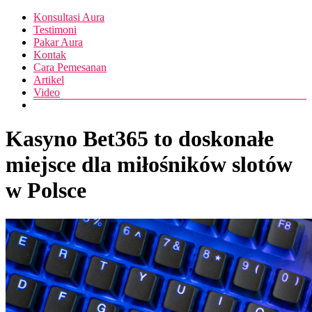
Skip
Menu
Konsultasi Aura
Pusat
to
Diva
Testimoni
Layanan
content
Pakar Aura
Aura
Buka
Kontak
Aura
Cara Pemesanan
Artikel
Video
Kasyno Bet365 to doskonałe
miejsce dla miłośników slotów
w Polsce