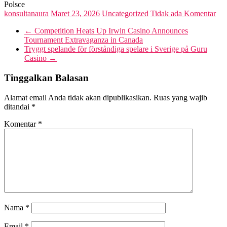
Polsce
konsultanaura
Maret 23, 2026
Uncategorized
Tidak ada Komentar
←
Competition Heats Up Irwin Casino Announces
Tournament Extravaganza in Canada
Tryggt spelande för förståndiga spelare i Sverige på Guru
Casino
→
Tinggalkan Balasan
Alamat email Anda tidak akan dipublikasikan.
Ruas yang wajib
ditandai
*
Komentar
*
Nama
*
Email
*