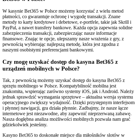
W kasynie Bet365 w Polsce możemy korzystać z wielu metod
płatności, co gwarantuje ochronę i wygodę transakcji. Znane
metody to karty kredytowe i debetowe, e-portfele, takie jak Skrill i
PayPal, a nawet transfery bankowe. Każda opcja zapewnia solidne
zabezpieczenia transakcji, zabezpieczając nasze informacje
finansowe. Znając te opcje, ulepszamy nasze wrażenia z gry, z
pewnością wybierając najlepszą metodę, która jest zgodna z
naszymi osobistymi preferencjami bankowymi.
Czy mogę uzyskać dostęp do kasyna Bet365 z
urządzeń mobilnych w Polsce?
Tak, z pewnością możemy uzyskać dostęp do kasyna Bet365 z
sprzętu mobilnego w Polsce. Kompatybilność mobilna jest
znakomita, wspierając zarówno systemy iOS, jak i Android. Należy
jednak sprawdzić wymagania sprzętowe – aktualna wersja systemu
operacyjnego zwiększy wydajność. Dzięki przystępnym interfejsom
i płynnej nawigacji, gra działa płynnie. Zadbajmy, że nasze łącze
internetowe jest niezawodne, aby zapewnić nieprzerwaną zabawę.
Nasza dogłębna analiza możliwości mobilnych pozwala nam grać
gdziekolwiek jesteśmy.
Kasyno Bet365 to doskonałe miejsce dla miłośników slotów w