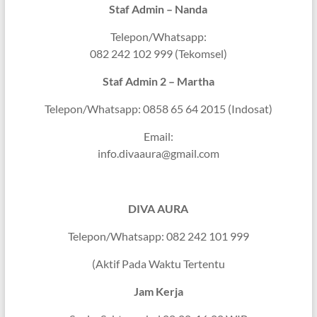
Staf Admin – Nanda
Telepon/Whatsapp:
082 242 102 999 (Tekomsel)
Staf Admin 2 – Martha
Telepon/Whatsapp: 0858 65 64 2015 (Indosat)
Email:
info.divaaura@gmail.com
DIVA AURA
Telepon/Whatsapp: 082 242 101 999
(Aktif Pada Waktu Tertentu
Jam Kerja