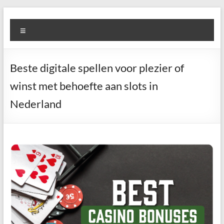
Skip
Diva
Pusat
to
Menu
content
Layanan
Aura
Buka
Aura
Beste digitale spellen voor plezier of
winst met behoefte aan slots in
Nederland