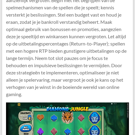
aanzienlijk vergroten. Begin met het begrijpen van de
spelmechanismen van de spellen die je speelt; kennis
versterkt je beslissingen. Stel een budget vast en houd je
eraan, zodat je je bankroll verstandig beheert. Maak
optimaal gebruik van bonussen en promoties, aangezien
deze je speeltijd en winkansen kunnen vergroten. Let altijd
op de uitbetalingspercentages (Return-to-Player); spellen
met een hogere RTP bieden gunstigere uitbetalingen op de
lange termijn. Neem tot slot pauzes om je focus te
behouden en impulsieve beslissingen te vermijden. Door
deze strategieën te implementeren, optimaliseer je niet
alleen je spelervaring, maar vergroot je ook je kans op het
verhogen van je winst in de boeiende wereld van online
gaming.