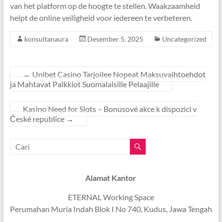
van het platform op de hoogte te stellen. Waakzaamheid
helpt de online veiligheid voor iedereen te verbeteren.
konsultanaura
Desember 5, 2025
Uncategorized
←
Unibet Casino Tarjoilee Nopeat Maksuvaihtoehdot
ja Mahtavat Palkkiot Suomalaisille Pelaajille
Kasino Need for Slots – Bonusové akce k dispozici v
České republice
→
Alamat Kantor
ETERNAL Working Space
Perumahan Muria Indah Blok I No 740, Kudus, Jawa Tengah