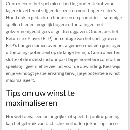
Controleer of het spel micro-betting ondersteunt voor
lagere inzetten of stijgende inzetten voor hogere risico’s.
Houd ook in gedachten bonussen en promoties – sommige
spellen bieden mogelijk hogere uitbetalingen met
gokvermenigvuldigers of geldteruggaven. Onderzoek het
Return-to-Player (RTP) percentage van het spel; grotere
RTP’s hangen samen over het algemeen met een gunstiger
uitbetalingspotentieel op de lange termijn. Controleer ten
slotte of de inzetstructuur past bij je monetaire comfort en
speelstijl; geef niet te veel uit voor de opwinding. Kies wijs
en je verhoogt je spelervaring terwijl je je potentiële winst
maximaliseert.
Tips om uw winst te
maximaliseren
Hoewel toeval een belangrijke rol speelt bij online gaming,
kan het gebruik van tactische methoden je kans op succes