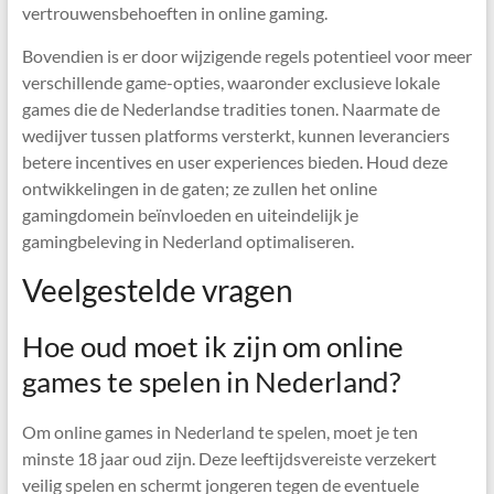
vertrouwensbehoeften in online gaming.
Bovendien is er door wijzigende regels potentieel voor meer
verschillende game-opties, waaronder exclusieve lokale
games die de Nederlandse tradities tonen. Naarmate de
wedijver tussen platforms versterkt, kunnen leveranciers
betere incentives en user experiences bieden. Houd deze
ontwikkelingen in de gaten; ze zullen het online
gamingdomein beïnvloeden en uiteindelijk je
gamingbeleving in Nederland optimaliseren.
Veelgestelde vragen
Hoe oud moet ik zijn om online
games te spelen in Nederland?
Om online games in Nederland te spelen, moet je ten
minste 18 jaar oud zijn. Deze leeftijdsvereiste verzekert
veilig spelen en schermt jongeren tegen de eventuele