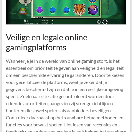
Veilige en legale online
gamingplatforms
Wanneer je je in de wereld van online gaming stort, is het
essentieel om prioriteit te geven aan veiligheid en legaliteit
om een beschermde ervaring te garanderen. Door te kiezen
voor gecertificeerde platforms, weet je zeker dat je
gegevens beschermd zijn en dat je in een eerlijke omgeving
speelt. Zoek naar sites die gecontroleerd worden door
erkende autoriteiten, aangezien zij strenge richtlijnen
hanteren die zowel spelers als aanbieders beveiligen.
Controleer daarnaast op betrouwbare betaalmethoden en
functies voor bewust spelen. Het lezen van recensies en
feedback van andere spelers kan je ook helpen betrouwbare