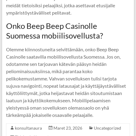
meidät tietoisiksi pelaajiksi, jotka asettavat etusijalle
ympäristöystävälliset pelitavat.
Onko Beep Beep Casinolle
Suomessa mobiilisovellusta?
Olemme kiinnostuneita selvittämään, onko Beep Beep
Casinolle saatavilla mobiilisovellusta Suomessa. Jos on,
odotamme sen tarjoavan kätevän pääsyn heidän
peliominaisuuksiinsa, mikä parantaa koko
pelikokemustamme. Vahvan sovelluksen tulisi tarjota
sujuva navigointi, nopeat latausajat ja käyttäjäystävälliset
käyttöliittymät, jotka heijastavat heidän sitoutumistaan
laatuun ja käyttökokemukseen. Mobiilipelaamisen
yleistyessä oman sovelluksen olemassaolo on yhä
tärkeämpää jokaiselle osaavalle pelaajalle.
konsultanaura
Maret 23, 2026
Uncategorized