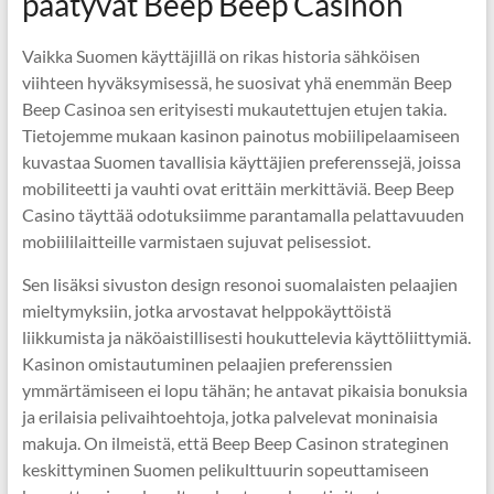
päätyvät Beep Beep Casinon
Vaikka Suomen käyttäjillä on rikas historia sähköisen
viihteen hyväksymisessä, he suosivat yhä enemmän Beep
Beep Casinoa sen erityisesti mukautettujen etujen takia.
Tietojemme mukaan kasinon painotus mobiilipelaamiseen
kuvastaa Suomen tavallisia käyttäjien preferenssejä, joissa
mobiliteetti ja vauhti ovat erittäin merkittäviä. Beep Beep
Casino täyttää odotuksiimme parantamalla pelattavuuden
mobiililaitteille varmistaen sujuvat pelisessiot.
Sen lisäksi sivuston design resonoi suomalaisten pelaajien
mieltymyksiin, jotka arvostavat helppokäyttöistä
liikkumista ja näköaistillisesti houkuttelevia käyttöliittymiä.
Kasinon omistautuminen pelaajien preferenssien
ymmärtämiseen ei lopu tähän; he antavat pikaisia bonuksia
ja erilaisia pelivaihtoehtoja, jotka palvelevat moninaisia
makuja. On ilmeistä, että Beep Beep Casinon strateginen
keskittyminen Suomen pelikulttuurin sopeuttamiseen