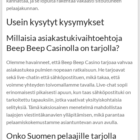
kannattaa, ja se lopulta rakentaa vakaasti sitoutuneen
pelaajakunnan.
Usein kysytyt kysymykset
Millaisia asiakastukivaihtoehtoja
Beep Beep Casinolla on tarjolla?
Olemme havainneet, että Beep Beep Casino tarjoaa vahvaa
asiakastukea pulmien nopeaan ratkaisuun. He tarjoavat
sekä live-chatin että sähköpostituen, mikä takaa, että
voimme yhteyden toivomallamme tavalla. Live-chat sopii
erinomaisesti pikaisesti apuun, kun taas sähköpostituki on
tarkoitettu tapauksiin, jotka vaativat yksityiskohtaisia
selityksiä. Tämä kaksiosainen menetelmä mahdollistaa
laajojen viestintäkanavien ylläpitämisen, mikä parantaa
pelaamiskokemustamme asiantuntevan avun avulla.
Onko Suomen pelaajille tarjolla