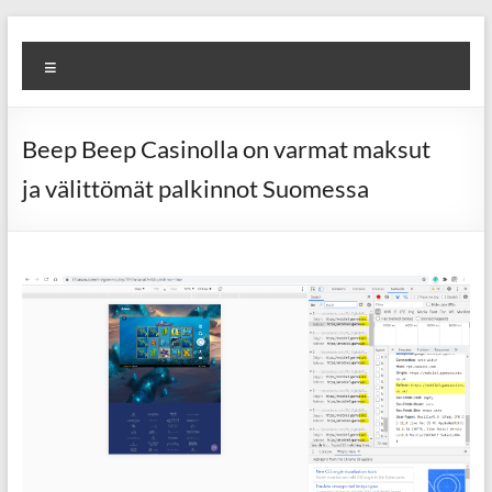
Skip
Diva
Pusat
to
Menu
content
Layanan
Aura
Buka
Aura
Beep Beep Casinolla on varmat maksut
ja välittömät palkinnot Suomessa