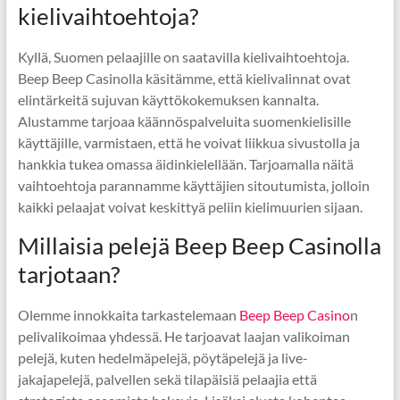
kielivaihtoehtoja?
Kyllä, Suomen pelaajille on saatavilla kielivaihtoehtoja.
Beep Beep Casinolla käsitämme, että kielivalinnat ovat
elintärkeitä sujuvan käyttökokemuksen kannalta.
Alustamme tarjoaa käännöspalveluita suomenkielisille
käyttäjille, varmistaen, että he voivat liikkua sivustolla ja
hankkia tukea omassa äidinkielellään. Tarjoamalla näitä
vaihtoehtoja parannamme käyttäjien sitoutumista, jolloin
kaikki pelaajat voivat keskittyä peliin kielimuurien sijaan.
Millaisia pelejä Beep Beep Casinolla
tarjotaan?
Olemme innokkaita tarkastelemaan
Beep Beep Casino
n
pelivalikoimaa yhdessä. He tarjoavat laajan valikoiman
pelejä, kuten hedelmäpelejä, pöytäpelejä ja live-
jakajapelejä, palvellen sekä tilapäisiä pelaajia että