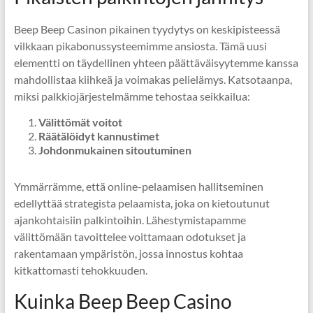
Beep Beep Casinon pikainen tyydytys on keskipisteessä
vilkkaan pikabonussysteemimme ansiosta. Tämä uusi
elementti on täydellinen yhteen päättäväisyytemme kanssa
mahdollistaa kiihkeä ja voimakas pelielämys. Katsotaanpa,
miksi palkkiojärjestelmämme tehostaa seikkailua:
Välittömät voitot
Räätälöidyt kannustimet
Johdonmukainen sitoutuminen
Ymmärrämme, että online-pelaamisen hallitseminen
edellyttää strategista pelaamista, joka on kietoutunut
ajankohtaisiin palkintoihin. Lähestymistapamme
välittömään tavoittelee voittamaan odotukset ja
rakentamaan ympäristön, jossa innostus kohtaa
kitkattomasti tehokkuuden.
Kuinka Beep Beep Casino