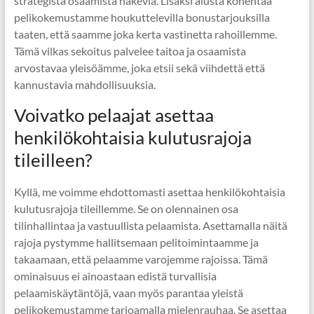
strategista osaamista hakevia. Lisäksi alusta kohentaa
pelikokemustamme houkuttelevilla bonustarjouksilla
taaten, että saamme joka kerta vastinetta rahoillemme.
Tämä vilkas sekoitus palvelee taitoa ja osaamista
arvostavaa yleisöämme, joka etsii sekä viihdettä että
kannustavia mahdollisuuksia.
Voivatko pelaajat asettaa
henkilökohtaisia kulutusrajoja
tileilleen?
Kyllä, me voimme ehdottomasti asettaa henkilökohtaisia
kulutusrajoja tileillemme. Se on olennainen osa
tilinhallintaa ja vastuullista pelaamista. Asettamalla näitä
rajoja pystymme hallitsemaan pelitoimintaamme ja
takaamaan, että pelaamme varojemme rajoissa. Tämä
ominaisuus ei ainoastaan edistä turvallisia
pelaamiskäytäntöjä, vaan myös parantaa yleistä
pelikokemustamme tarjoamalla mielenrauhaa. Se asettaa