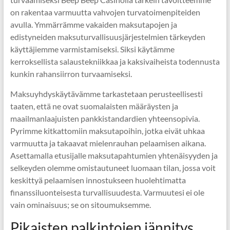
on rakentaa varmuutta vahvojen turvatoimenpiteiden
avulla. Ymmärrämme vakaiden maksutapojen ja
edistyneiden maksuturvallisuusjärjestelmien tärkeyden
käyttäjiemme varmistamiseksi. Siksi käytämme
kerroksellista salaustekniikkaa ja kaksivaiheista todennusta
kunkin rahansiirron turvaamiseksi.
Maksuyhdyskäytävämme tarkastetaan perusteellisesti
taaten, että ne ovat suomalaisten määräysten ja
maailmanlaajuisten pankkistandardien yhteensopivia.
Pyrimme kitkattomiin maksutapoihin, jotka eivät uhkaa
varmuutta ja takaavat mielenrauhan pelaamisen aikana.
Asettamalla etusijalle maksutapahtumien yhtenäisyyden ja
selkeyden olemme omistautuneet luomaan tilan, jossa voit
keskittyä pelaamisen innostukseen huolehtimatta
finanssiluonteisesta turvallisuudesta. Varmuutesi ei ole
vain ominaisuus; se on sitoumuksemme.
Pikaisten palkintojen jännitys