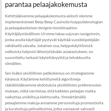
parantaa pelaajakokemusta
Kehittääksemme pelaajakokemusta aidosti olemme
implementoineet Beep Beep Casinolla huipputeknologian
ja pelaajakeskeisen designin kombinaation.
Käyttäjäystävällinen UI:mme takaa sujuvan navigoinnin,
jonka avulla käyttäjät pystyvät käyttää suosikkipelejään
vähäisellä vaivalla. Jokainen osa, helppokäyttöisistä
valikoista helposti lähestyttävään asiakastukeen, on
suunniteltu tarkasti käytettävyyttä ja tehokkuutta
silmäillen.
Sen lisäksi yksilöllinen pelikokemus on strategiamme
kärjessä. Käytämme kehittyneitä algoritmeja
räätälöidäksemme ehdotuksia yksilöllisten preferenssien
mukaan, mikä varmistaa, että kaikkien pelaajan matka
vaikuttaa uniikilta ja kiehtovalta. Ymmärtämällä
pelaajiemme makuja annamme personoituja promootioita
ja kuratoituja pelivalikoimia, jotka vastaavat vahvasti