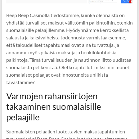
Beep Beep Casinolla tiedostamme, kuinka olennaista on
yhdistää turvalliset maksut välittömiin palkintoihin, etenkin
suomalaisille pelaajillemme. Hyödynnämme kerroksellista
salausta ja kaksivaiheista todennusta varmistaaksemme,
että taloudelliset tapahtumasi ovat aina turvattuja, ja
annamme myös pikaisia maksuja ja henkilökohtaisia
palkintoja. Tämä turvallisuuden ja nautinnon liitto uudistaa
suomalaista pelikenttää. Oletko ajatellut, miksi niin monet
suomalaiset pelaajat ovat innostuneita uniikista
tavastamme?
Varmojen rahansiirtojen
takaaminen suomalaisille
pelaajille
Suomalaisten pelaajien luotettavien maksutapahtumien
turvaamiseksi Beep Beep Casinolla tärkein tavoitteemme