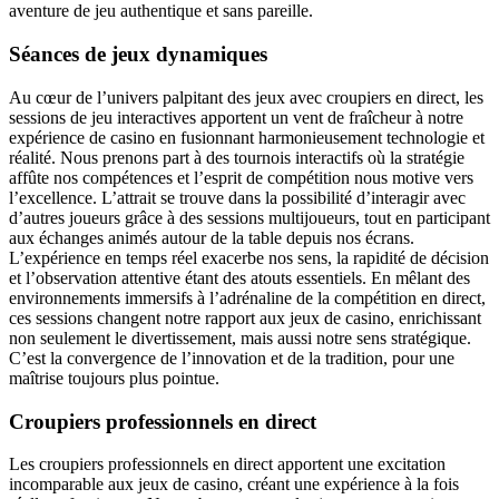
aventure de jeu authentique et sans pareille.
Séances de jeux dynamiques
Au cœur de l’univers palpitant des jeux avec croupiers en direct, les
sessions de jeu interactives apportent un vent de fraîcheur à notre
expérience de casino en fusionnant harmonieusement technologie et
réalité. Nous prenons part à des tournois interactifs où la stratégie
affûte nos compétences et l’esprit de compétition nous motive vers
l’excellence. L’attrait se trouve dans la possibilité d’interagir avec
d’autres joueurs grâce à des sessions multijoueurs, tout en participant
aux échanges animés autour de la table depuis nos écrans.
L’expérience en temps réel exacerbe nos sens, la rapidité de décision
et l’observation attentive étant des atouts essentiels. En mêlant des
environnements immersifs à l’adrénaline de la compétition en direct,
ces sessions changent notre rapport aux jeux de casino, enrichissant
non seulement le divertissement, mais aussi notre sens stratégique.
C’est la convergence de l’innovation et de la tradition, pour une
maîtrise toujours plus pointue.
Croupiers professionnels en direct
Les croupiers professionnels en direct apportent une excitation
incomparable aux jeux de casino, créant une expérience à la fois