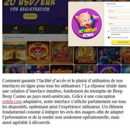
Comment garantir l’facilité d’accès et le plaisir d’utilisation de nos
interfaces en ligne pour tous les utilisateurs ? La réponse réside dans
une création d’interface intuitive, fondement du triomphe de Beep
Beep Casino au pays nord-américain. Grâce à une conception
reddit.com
adaptative, notre interface s’affiche parfaitement sur tous
les dispositifs, optimisant ainsi l’expérience utilisateur. Un élément
fondamental consiste à intégrer les avis des usagers afin de adapter
l’présentation et de la rendre non seulement opérationnelle, mais
aussi agréable à découvrir.