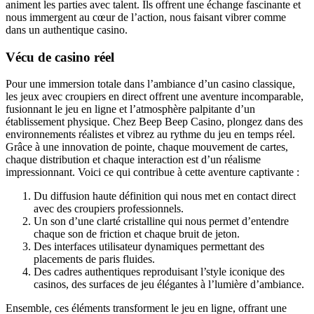
animent les parties avec talent. Ils offrent une échange fascinante et
nous immergent au cœur de l’action, nous faisant vibrer comme
dans un authentique casino.
Vécu de casino réel
Pour une immersion totale dans l’ambiance d’un casino classique,
les jeux avec croupiers en direct offrent une aventure incomparable,
fusionnant le jeu en ligne et l’atmosphère palpitante d’un
établissement physique. Chez Beep Beep Casino, plongez dans des
environnements réalistes et vibrez au rythme du jeu en temps réel.
Grâce à une innovation de pointe, chaque mouvement de cartes,
chaque distribution et chaque interaction est d’un réalisme
impressionnant. Voici ce qui contribue à cette aventure captivante :
Du diffusion haute définition qui nous met en contact direct
avec des croupiers professionnels.
Un son d’une clarté cristalline qui nous permet d’entendre
chaque son de friction et chaque bruit de jeton.
Des interfaces utilisateur dynamiques permettant des
placements de paris fluides.
Des cadres authentiques reproduisant l’style iconique des
casinos, des surfaces de jeu élégantes à l’lumière d’ambiance.
Ensemble, ces éléments transforment le jeu en ligne, offrant une