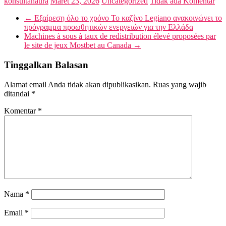
konsultanaura
Maret 23, 2026
Uncategorized
Tidak ada Komentar
←
Εξαίρεση όλο το χρόνο Το καζίνο Legiano ανακοινώνει το
πρόγραμμα προωθητικών ενεργειών για την Ελλάδα
Machines à sous à taux de redistribution élevé proposées par
le site de jeux Mostbet au Canada
→
Tinggalkan Balasan
Alamat email Anda tidak akan dipublikasikan.
Ruas yang wajib
ditandai
*
Komentar
*
Nama
*
Email
*