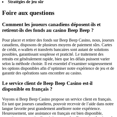
Stratégies de jeu sûr
Foire aux questions
Comment les joueurs canadiens déposent-ils et
retirent-ils des fonds au casino Beep Beep ?
Pour placer et retirer des fonds sur Beep Beep Casino, nous, joueurs
canadiens, disposons de plusieurs moyens de paiement sûrs. Cartes
de crédit, e-wallets et transferts bancaires sont autant de solutions
possibles, garantissant souplesse et praticité. Le traitement des
retraits est généralement rapide, bien que les délais puissent varier
selon la méthode choisie. Il est essentiel d’examiner soigneusement
les options disponibles afin d’optimiser notre expérience de jeu et de
garantir des opérations sans encombre au casino.
Le service client de Beep Beep Casino est-il
disponible en français ?
Voyons si Beep Beep Casino propose un service client en français.
En tant que joueurs canadiens, pouvoir recevoir de l’aide dans notre
langue favorite peut grandement améliorer notre expérience.
Heureusement, une assistance en français est bien disponible,