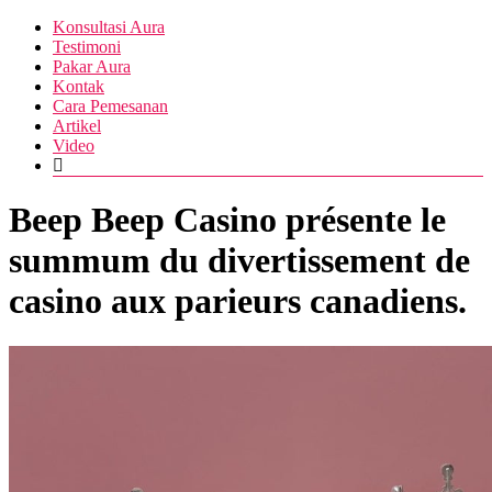
Skip
Menu
Konsultasi Aura
Pusat
to
Diva
Testimoni
Layanan
content
Pakar Aura
Aura
Buka
Kontak
Aura
Cara Pemesanan
Artikel
Video
Beep Beep Casino présente le
summum du divertissement de
casino aux parieurs canadiens.