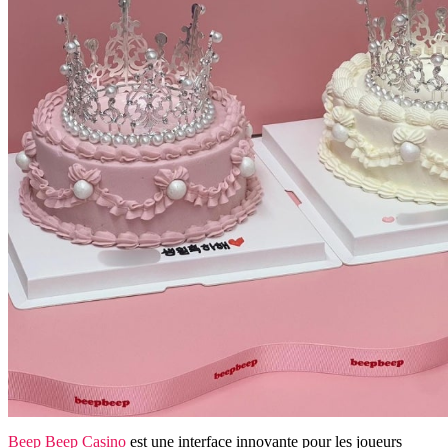
Beep Beep Casino
est une interface innovante pour les joueurs