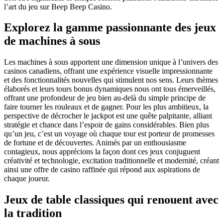
l’art du jeu sur Beep Beep Casino.
Explorez la gamme passionnante des jeux
de machines à sous
Les machines à sous apportent une dimension unique à l’univers des
casinos canadiens, offrant une expérience visuelle impressionnante
et des fonctionnalités nouvelles qui stimulent nos sens. Leurs thèmes
élaborés et leurs tours bonus dynamiques nous ont tous émerveillés,
offrant une profondeur de jeu bien au-delà du simple principe de
faire tourner les rouleaux et de gagner. Pour les plus ambitieux, la
perspective de décrocher le jackpot est une quête palpitante, alliant
stratégie et chance dans l’espoir de gains considérables. Bien plus
qu’un jeu, c’est un voyage où chaque tour est porteur de promesses
de fortune et de découvertes. Animés par un enthousiasme
contagieux, nous apprécions la façon dont ces jeux conjuguent
créativité et technologie, excitation traditionnelle et modernité, créant
ainsi une offre de casino raffinée qui répond aux aspirations de
chaque joueur.
Jeux de table classiques qui renouent avec
la tradition