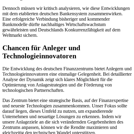
Dennoch müssen wir kritisch analysieren, wie diese Entwicklungen
mit dem etablierten deutschen Bankensystem zusammenwirken.
Eine erfolgreiche Verbindung bisheriger und kommender
Bankmodelle dürfte nachhaltiges Wirtschaftswachstum
gewährleisten und Deutschlands Konkurrenzfähigkeit auf dem
Weltmarkt sichern.
Chancen für Anleger und
Technologieinnovatoren
Die Entwicklung des deutschen Finanzzentrums bietet Anlegern und
Technologieinnovatoren eine einmalige Gelegenheit. Bei detaillierter
Analyse der Dynamik zeigt sich klares Möglichkeit für die
Optimierung von Anlagestrategien und die Förderung von
technologischen Partnerschaften.
Das Zentrum bietet eine strategische Basis, auf der Finanzexpertise
und neueste Technologien zusammenkommen. Unser Fokus sollte
darauf liegen, dieses Umfeld zu nutzen, um expandierende
Unternehmen und neuartige Lösungen zu erkennen. Indem wir
unsere Anlageziele an die sich verändernden Gegebenheiten des
Zentrums anpassen, können wir die Rendite maximieren und
gleichzeitig den technischen Wandel unterstützen.