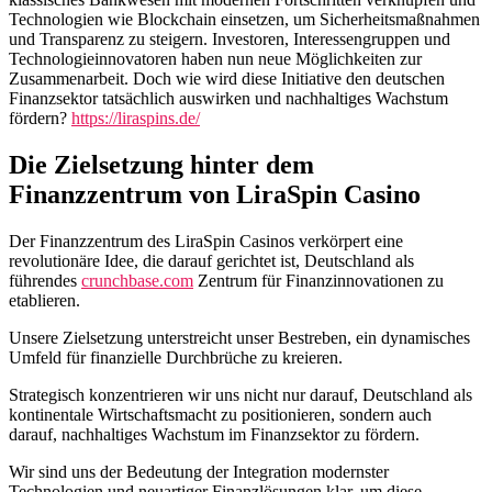
Technologien wie Blockchain einsetzen, um Sicherheitsmaßnahmen
und Transparenz zu steigern. Investoren, Interessengruppen und
Technologieinnovatoren haben nun neue Möglichkeiten zur
Zusammenarbeit. Doch wie wird diese Initiative den deutschen
Finanzsektor tatsächlich auswirken und nachhaltiges Wachstum
fördern?
https://liraspins.de/
Die Zielsetzung hinter dem
Finanzzentrum von LiraSpin Casino
Der Finanzzentrum des LiraSpin Casinos verkörpert eine
revolutionäre Idee, die darauf gerichtet ist, Deutschland als
führendes
crunchbase.com
Zentrum für Finanzinnovationen zu
etablieren.
Unsere Zielsetzung unterstreicht unser Bestreben, ein dynamisches
Umfeld für finanzielle Durchbrüche zu kreieren.
Strategisch konzentrieren wir uns nicht nur darauf, Deutschland als
kontinentale Wirtschaftsmacht zu positionieren, sondern auch
darauf, nachhaltiges Wachstum im Finanzsektor zu fördern.
Wir sind uns der Bedeutung der Integration modernster
Technologien und neuartiger Finanzlösungen klar, um diese