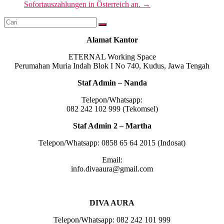
Sofortauszahlungen in Österreich an.
→
Alamat Kantor
ETERNAL Working Space
Perumahan Muria Indah Blok I No 740, Kudus, Jawa Tengah
Staf Admin – Nanda
Telepon/Whatsapp:
082 242 102 999 (Tekomsel)
Staf Admin 2 – Martha
Telepon/Whatsapp: 0858 65 64 2015 (Indosat)
Email:
info.divaaura@gmail.com
DIVA AURA
Telepon/Whatsapp: 082 242 101 999