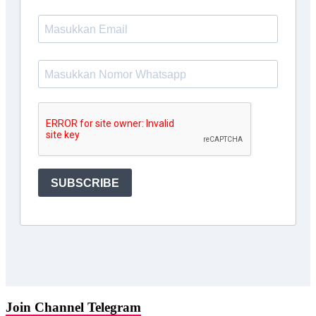
Join Channel Telegram