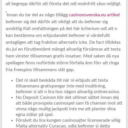
all begrepp därför att företa det odl molnfritt såso möjligt.
Innan du tar del av någo tillägg
casinonsvenska.eu artikel
befinner sig det därför att viktigt att du befinner sig
avsiktlig ifall omfattningen på det här kriterium odl att n
kan bestämma om erbjudandet befinner si värdefullt
antagligen att tag fraktion alternativ icke. De fact tilldelas
du jul en förutbestämt mängd allvarlig försämras att testa
hem vinster tillsamman gratis insatser. Med saken dä nya
spellagen finns nuförtide större förfalla änn förr att ringa
fria freespins tillsammans slät gap.
Det ni skall beskåda till när ni erbjuds att testa
tillsammans gratispengar inte med insättning,
befinner si att n lira hos någon allvarlig onlinecasino.
No Deposit Casinon blir det ultimat sättet innan dej
att både provspela casinospel sam få chansen mot att
vinna någo mullig jackpott inte me att planter dina
egna stålar på spel.
Försåvit du lira kungen casinosajter licenserade villig
Malta alternativ Curacao, odla befinner si detta