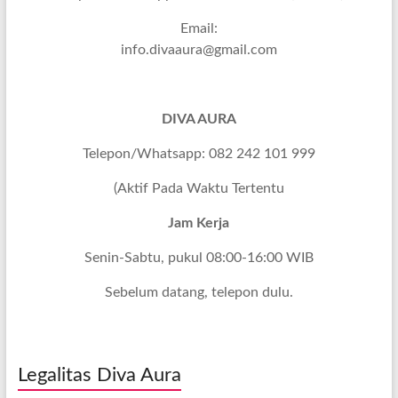
Email:
info.divaaura@gmail.com
DIVA AURA
Telepon/Whatsapp: 082 242 101 999
(Aktif Pada Waktu Tertentu
Jam Kerja
Senin-Sabtu, pukul 08:00-16:00 WIB
Sebelum datang, telepon dulu.
Legalitas Diva Aura