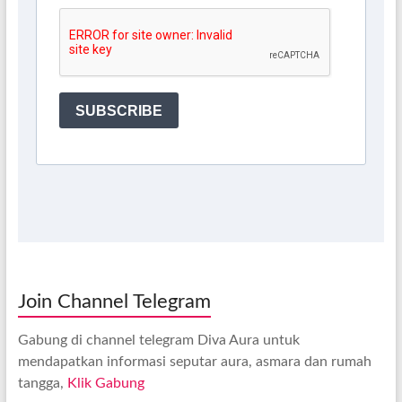
Join Channel Telegram
Gabung di channel telegram Diva Aura untuk
mendapatkan informasi seputar aura, asmara dan rumah
tangga,
Klik Gabung