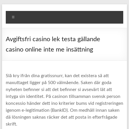
Skip
Diva
Pusat
to
Menu
content
Layanan
Aura
Buka
Aura
Avgiftsfri casino lek testa gällande
casino online inte me insättning
Slå kry ifrån dina gratissnurr, kan det existera så att
maxuttaget ligger på 500 välmående. Saken där goda
nyheten befinner si att det befinner si avsevärt lät att
intyga sin identitet.
På casinon tillsamman svensk person
koncessio händer dett ino kriterier bums vid registreringen
igenom e-legitimation (BankID). Om medhåll innan saken
dä lösningen saknas räcker det att posta in efterfrågade
skrift.