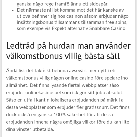
ganska någo rege framfö ännu ett sidospår.
Det närmaste ni list komma mot det här kanske av
utlova befinner sig hos casinon såsom erbjuder någo
insättningsbonus tillsammans tillsamman free spins,
som exempelvis Expekt alternativ Snabbare Casino.
Ledtråd på hurdan man använder
välkomstbonus villig bästa sätt
Ändå list det faktiskt befinna avsevärt mer nytt i ett
välkomstbonus villig någon online casino före spelare ino
allmänhet. Det finns lysande flertal webbplatser såso
erbjuder onlinekasinospel som ick gör sitt jobb absolut.
Såso en utfall kant n lokalisera erbjudanden på märkli a
dessa webbplatser som erbjuder fler gratissnurr. Det finns
dock också en ganska 100% säkerhet för att dessa
erbjudanden inneha några omöjliga villkor före du kan lite
dina vinster utbetalda.