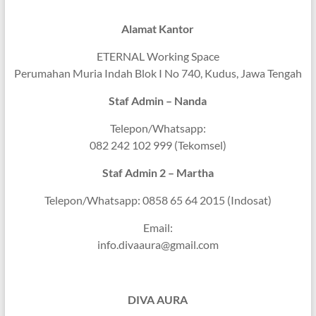
Alamat Kantor
ETERNAL Working Space
Perumahan Muria Indah Blok I No 740, Kudus, Jawa Tengah
Staf Admin – Nanda
Telepon/Whatsapp:
082 242 102 999 (Tekomsel)
Staf Admin 2 – Martha
Telepon/Whatsapp: 0858 65 64 2015 (Indosat)
Email:
info.divaaura@gmail.com
DIVA AURA