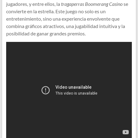
jugadores, y entre ellos, la
tragaperras Boomerang Casino
se
convierte en la estrella. Este juego no solo es un
entretenimiento, sino una experiencia envolvente que
combina gráficos atractivos, una jugabilidad intuitiva y la
posibilidad de ganar grandes premios.