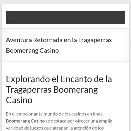
Skip
Diva
Pusat
to
Menu
content
Layanan
Aura
Buka
Aura
Aventura Retornada en la Tragaperras
Boomerang Casino
Explorando el Encanto de la
Tragaperras Boomerang
Casino
En el emocionante mundo de los casinos en línea,
Boomerang Casino
se destaca por ofrecer una amplia
variedad de juegos que atrapan la atención de los