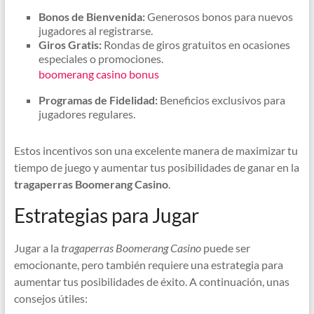
Bonos de Bienvenida:
Generosos bonos para nuevos
jugadores al registrarse.
Giros Gratis:
Rondas de giros gratuitos en ocasiones
especiales o promociones.
boomerang casino bonus
Programas de Fidelidad:
Beneficios exclusivos para
jugadores regulares.
Estos incentivos son una excelente manera de maximizar tu
tiempo de juego y aumentar tus posibilidades de ganar en la
tragaperras Boomerang Casino
.
Estrategias para Jugar
Jugar a la
tragaperras Boomerang Casino
puede ser
emocionante, pero también requiere una estrategia para
aumentar tus posibilidades de éxito. A continuación, unas
consejos útiles: