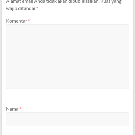
Alamat email Anda tidak akan dipublikasikan.
Ruas yang
wajib ditandai
*
Komentar
*
Nama
*