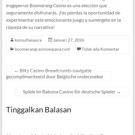
tragaperras Boomerang Casino
es una elección que
seguramente disfrutarás. ¡No pierdas la oportunidad de
experimentar este emocionante juego y sumérgete en la
riqueza de su narrativa!
konsultanaura
Januari 27, 2026
boomerangcasinoespana.com
Tidak ada Komentar
←
Blitz Casino Breadcrumb-navigatie
gecomplimenteerd door Belgische onderzoeker
Spiele im Rabona Casino für deutsche Spieler
→
Tinggalkan Balasan