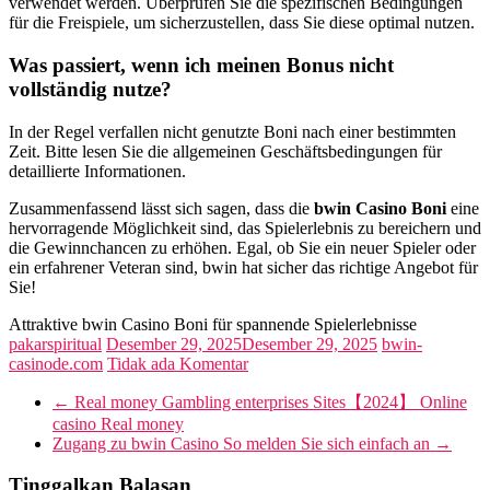
verwendet werden. Überprüfen Sie die spezifischen Bedingungen
für die Freispiele, um sicherzustellen, dass Sie diese optimal nutzen.
Was passiert, wenn ich meinen Bonus nicht
vollständig nutze?
In der Regel verfallen nicht genutzte Boni nach einer bestimmten
Zeit. Bitte lesen Sie die allgemeinen Geschäftsbedingungen für
detaillierte Informationen.
Zusammenfassend lässt sich sagen, dass die
bwin Casino Boni
eine
hervorragende Möglichkeit sind, das Spielerlebnis zu bereichern und
die Gewinnchancen zu erhöhen. Egal, ob Sie ein neuer Spieler oder
ein erfahrener Veteran sind, bwin hat sicher das richtige Angebot für
Sie!
Attraktive bwin Casino Boni für spannende Spielerlebnisse
pakarspiritual
Desember 29, 2025
Desember 29, 2025
bwin-
casinode.com
Tidak ada Komentar
←
Real money Gambling enterprises Sites【2024】 Online
casino Real money
Zugang zu bwin Casino So melden Sie sich einfach an
→
Tinggalkan Balasan