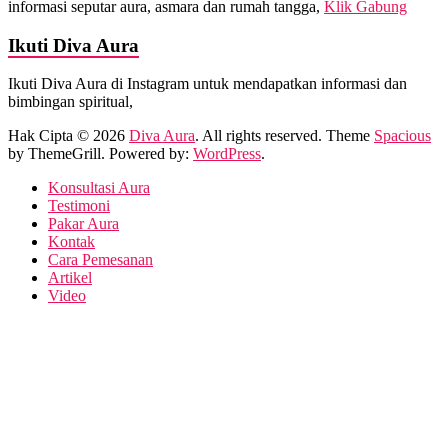
informasi seputar aura, asmara dan rumah tangga,
Klik Gabung
Ikuti Diva Aura
Ikuti Diva Aura di Instagram untuk mendapatkan informasi dan
bimbingan spiritual,
Hak Cipta © 2026
Diva Aura
. All rights reserved. Theme
Spacious
by ThemeGrill. Powered by:
WordPress
.
Konsultasi Aura
Testimoni
Pakar Aura
Kontak
Cara Pemesanan
Artikel
Video