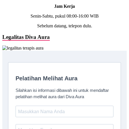
Jam Kerja
Senin-Sabtu, pukul 08:00-16:00 WIB
Sebelum datang, telepon dulu.
Legalitas Diva Aura