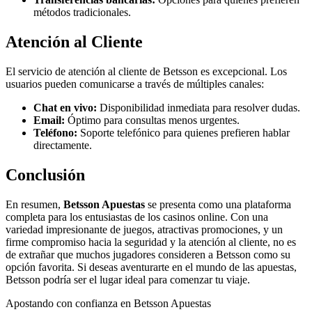
métodos tradicionales.
Atención al Cliente
El servicio de atención al cliente de Betsson es excepcional. Los
usuarios pueden comunicarse a través de múltiples canales:
Chat en vivo:
Disponibilidad inmediata para resolver dudas.
Email:
Óptimo para consultas menos urgentes.
Teléfono:
Soporte telefónico para quienes prefieren hablar
directamente.
Conclusión
En resumen,
Betsson Apuestas
se presenta como una plataforma
completa para los entusiastas de los casinos online. Con una
variedad impresionante de juegos, atractivas promociones, y un
firme compromiso hacia la seguridad y la atención al cliente, no es
de extrañar que muchos jugadores consideren a Betsson como su
opción favorita. Si deseas aventurarte en el mundo de las apuestas,
Betsson podría ser el lugar ideal para comenzar tu viaje.
Apostando con confianza en Betsson Apuestas