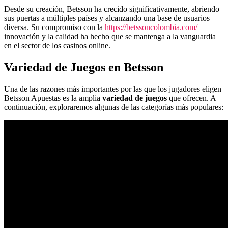
Desde su creación, Betsson ha crecido significativamente, abriendo
sus puertas a múltiples países y alcanzando una base de usuarios
diversa. Su compromiso con la
https://betssoncolombia.com/
innovación y la calidad ha hecho que se mantenga a la vanguardia
en el sector de los casinos online.
Variedad de Juegos en Betsson
Una de las razones más importantes por las que los jugadores eligen
Betsson Apuestas es la amplia
variedad de juegos
que ofrecen. A
continuación, exploraremos algunas de las categorías más populares: