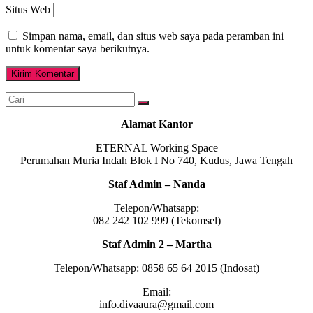
Situs Web
Simpan nama, email, dan situs web saya pada peramban ini
untuk komentar saya berikutnya.
Alamat Kantor
ETERNAL Working Space
Perumahan Muria Indah Blok I No 740, Kudus, Jawa Tengah
Staf Admin – Nanda
Telepon/Whatsapp:
082 242 102 999 (Tekomsel)
Staf Admin 2 – Martha
Telepon/Whatsapp: 0858 65 64 2015 (Indosat)
Email:
info.divaaura@gmail.com