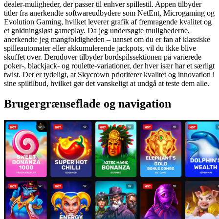
dealer-muligheder, der passer til enhver spillestil. Appen tilbyder
titler fra anerkendte softwareudbydere som NetEnt, Microgaming og
Evolution Gaming, hvilket leverer grafik af fremragende kvalitet og
et gnidningsløst gameplay. Da jeg undersøgte mulighederne,
anerkendte jeg mangfoldigheden – uanset om du er fan af klassiske
spilleautomater eller akkumulerende jackpots, vil du ikke blive
skuffet over. Derudover tilbyder bordspilssektionen på varierede
poker-, blackjack- og roulette-variationer, der hver især har et særligt
twist. Det er tydeligt, at Skycrown prioriterer kvalitet og innovation i
sine spiltilbud, hvilket gør det vanskeligt at undgå at teste dem alle.
Brugergrænseflade og navigation