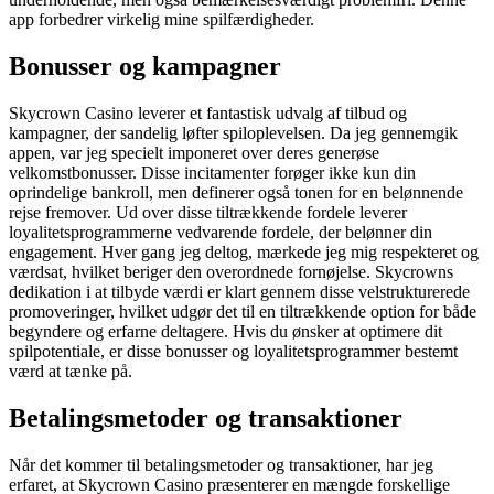
app forbedrer virkelig mine spilfærdigheder.
Bonusser og kampagner
Skycrown Casino leverer et fantastisk udvalg af tilbud og
kampagner, der sandelig løfter spiloplevelsen. Da jeg gennemgik
appen, var jeg specielt imponeret over deres generøse
velkomstbonusser. Disse incitamenter forøger ikke kun din
oprindelige bankroll, men definerer også tonen for en belønnende
rejse fremover. Ud over disse tiltrækkende fordele leverer
loyalitetsprogrammerne vedvarende fordele, der belønner din
engagement. Hver gang jeg deltog, mærkede jeg mig respekteret og
værdsat, hvilket beriger den overordnede fornøjelse. Skycrowns
dedikation i at tilbyde værdi er klart gennem disse velstrukturerede
promoveringer, hvilket udgør det til en tiltrækkende option for både
begyndere og erfarne deltagere. Hvis du ønsker at optimere dit
spilpotentiale, er disse bonusser og loyalitetsprogrammer bestemt
værd at tænke på.
Betalingsmetoder og transaktioner
Når det kommer til betalingsmetoder og transaktioner, har jeg
erfaret, at Skycrown Casino præsenterer en mængde forskellige