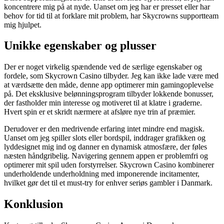
koncentrere mig på at nyde. Uanset om jeg har er presset eller har
behov for tid til at forklare mit problem, har Skycrowns supportteam
mig hjulpet.
Unikke egenskaber og plusser
Der er noget virkelig spændende ved de særlige egenskaber og
fordele, som Skycrown Casino tilbyder. Jeg kan ikke lade være med
at værdsætte den måde, denne app optimerer min gamingoplevelse
på. Det eksklusive belønningsprogram tilbyder lokkende bonusser,
der fastholder min interesse og motiveret til at klatre i graderne.
Hvert spin er et skridt nærmere at afsløre nye trin af præmier.
Derudover er den medrivende erfaring intet mindre end magisk.
Uanset om jeg spiller slots eller bordspil, inddrager grafikken og
lyddesignet mig ind og danner en dynamisk atmosfære, der føles
næsten håndgribelig. Navigering gennem appen er problemfri og
optimerer mit spil uden forstyrrelser. Skycrown Casino kombinerer
underholdende underholdning med imponerende incitamenter,
hvilket gør det til et must-try for enhver seriøs gambler i Danmark.
Konklusion