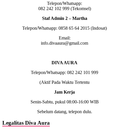
Telepon/Whatsapp:
082 242 102 999 (Tekomsel)
Staf Admin 2 – Martha
Telepon/Whatsapp: 0858 65 64 2015 (Indosat)
Email:
info.divaaura@gmail.com
DIVA AURA
Telepon/Whatsapp: 082 242 101 999
(Aktif Pada Waktu Tertentu
Jam Kerja
Senin-Sabtu, pukul 08:00-16:00 WIB
Sebelum datang, telepon dulu.
Legalitas Diva Aura