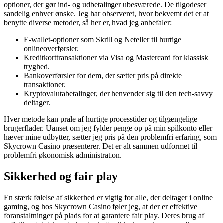
optioner, der gør ind- og udbetalinger ubesværede. De tilgodeser
sandelig enhver ønske. Jeg har observeret, hvor bekvemt det er at
benytte diverse metoder, så her er, hvad jeg anbefaler:
E-wallet-optioner som Skrill og Neteller til hurtige
onlineoverførsler.
Kreditkorttransaktioner via Visa og Mastercard for klassisk
tryghed.
Bankoverførsler for dem, der sætter pris på direkte
transaktioner.
Kryptovalutabetalinger, der henvender sig til den tech-savvy
deltager.
Hver metode kan prale af hurtige processtider og tilgængelige
brugerflader. Uanset om jeg fylder penge op på min spilkonto eller
hæver mine udbytter, sætter jeg pris på den problemfri erfaring, som
Skycrown Casino præsenterer. Det er alt sammen udformet til
problemfri økonomisk administration.
Sikkerhed og fair play
En stærk følelse af sikkerhed er vigtig for alle, der deltager i online
gaming, og hos Skycrown Casino føler jeg, at der er effektive
foranstaltninger på plads for at garantere fair play. Deres brug af