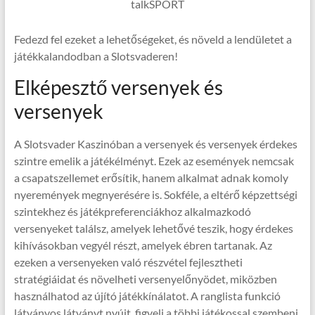
Fedezd fel ezeket a lehetőségeket, és növeld a lendületet a
játékkalandodban a Slotsvaderen!
Elképesztő versenyek és
versenyek
A Slotsvader Kaszinóban a versenyek és versenyek érdekes
szintre emelik a játékélményt. Ezek az események nemcsak
a csapatszellemet erősítik, hanem alkalmat adnak komoly
nyeremények megnyerésére is. Sokféle, a eltérő képzettségi
szintekhez és játékpreferenciákhoz alkalmazkodó
versenyeket találsz, amelyek lehetővé teszik, hogy érdekes
kihívásokban vegyél részt, amelyek ébren tartanak. Az
ezeken a versenyeken való részvétel fejlesztheti
stratégiáidat és növelheti versenyelőnyödet, miközben
használhatod az újító játékkínálatot. A ranglista funkció
látványos látványt nyújt, figyeli a többi játékossal szembeni