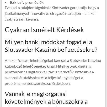
Exkluzív promóciók
Ezekkel a tulajdonságokkal a Slotsvader garantálja, hogy a
játékélményed innovatív és elragadó maradjon – amikor
csak játszani kívánsz.
Gyakran Ismételt Kérdések
Milyen banki módokat fogad el a
Slotsvader Kaszinó befizetésekre?
Amikor fizetési lehetőségeket keresel, a Slotsvader Kaszinó
különböző lehetőségeket kínál. Hitelkártyák, digitális
pénztárcák és digitális valuták is elérhetők, biztosítva a
azonnali átutalásokat és a teljes könnyedséget a
problémamentes szórakozás érdekében.
Vannak-e megforgatási
követelmények a bónuszokra a