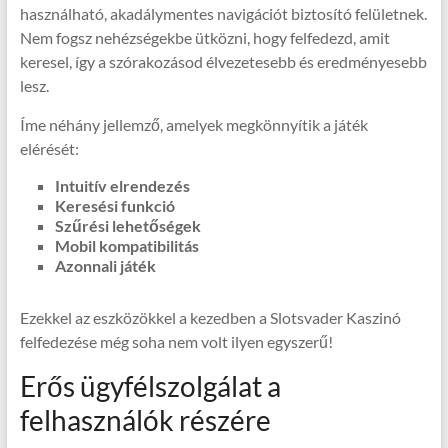
használható, akadálymentes navigációt biztosító felületnek.
Nem fogsz nehézségekbe ütközni, hogy felfedezd, amit
keresel, így a szórakozásod élvezetesebb és eredményesebb
lesz.
Íme néhány jellemző, amelyek megkönnyítik a játék
elérését:
Intuitív elrendezés
Keresési funkció
Szűrési lehetőségek
Mobil kompatibilitás
Azonnali játék
Ezekkel az eszközökkel a kezedben a Slotsvader Kaszinó
felfedezése még soha nem volt ilyen egyszerű!
Erős ügyfélszolgálat a
felhasználók részére