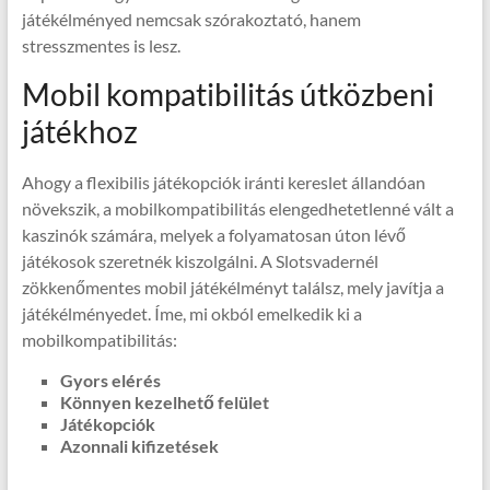
játékélményed nemcsak szórakoztató, hanem
stresszmentes is lesz.
Mobil kompatibilitás útközbeni
játékhoz
Ahogy a flexibilis játékopciók iránti kereslet állandóan
növekszik, a mobilkompatibilitás elengedhetetlenné vált a
kaszinók számára, melyek a folyamatosan úton lévő
játékosok szeretnék kiszolgálni. A Slotsvadernél
zökkenőmentes mobil játékélményt találsz, mely javítja a
játékélményedet. Íme, mi okból emelkedik ki a
mobilkompatibilitás:
Gyors elérés
Könnyen kezelhető felület
Játékopciók
Azonnali kifizetések