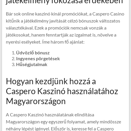
játékélmény fokozása érdekében
Bár sok online kaszinó kínál promóciókat, a Caspero Casino
kitűnik a játékélmény javítását célzó bónuszok változatos
választékával. Ezek a promóciók nemcsak vonzák a
játékosokat, hanem fenntartják az izgalmat is, növelve a
nyerési esélyeket. Íme három fő ajánlat:
Üdvözlő bónusz
Ingyenes pörgetések
Hűségjutalmak
Hogyan kezdjünk hozzá a
Caspero Kaszinó használatához
Magyarországon
A Caspero Kaszinó használatának elindítása
Magyarországon egy egyszerű folyamat, amely mindössze
néhány lépést igényel. Először is, keresse fel a Caspero