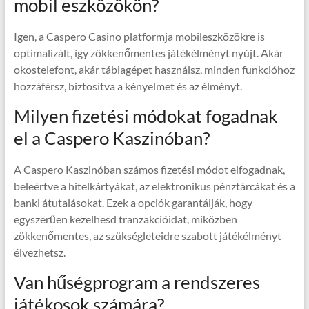
mobil eszközökön?
Igen, a Caspero Casino platformja mobileszközökre is
optimalizált, így zökkenőmentes játékélményt nyújt. Akár
okostelefont, akár táblagépet használsz, minden funkcióhoz
hozzáférsz, biztosítva a kényelmet és az élményt.
Milyen fizetési módokat fogadnak
el a Caspero Kaszinóban?
A Caspero Kaszinóban számos fizetési módot elfogadnak,
beleértve a hitelkártyákat, az elektronikus pénztárcákat és a
banki átutalásokat. Ezek a opciók garantálják, hogy
egyszerűen kezelhesd tranzakcióidat, miközben
zökkenőmentes, az szükségleteidre szabott játékélményt
élvezhetsz.
Van hűségprogram a rendszeres
játékosok számára?