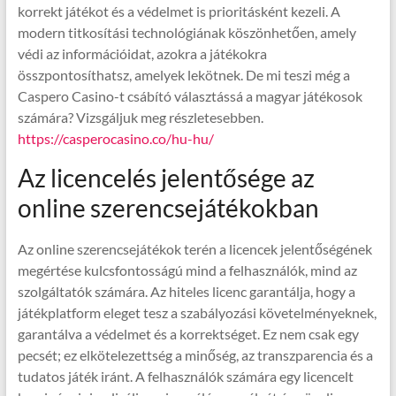
korrekt játékot és a védelmet is prioritásként kezeli. A
modern titkosítási technológiának köszönhetően, amely
védi az információidat, azokra a játékokra
összpontosíthatsz, amelyek lekötnek. De mi teszi még a
Caspero Casino-t csábító választássá a magyar játékosok
számára? Vizsgáljuk meg részletesebben.
https://casperocasino.co/hu-hu/
Az licencelés jelentősége az
online szerencsejátékokban
Az online szerencsejátékok terén a licencek jelentőségének
megértése kulcsfontosságú mind a felhasználók, mind az
szolgáltatók számára. Az hiteles licenc garantálja, hogy a
játékplatform eleget tesz a szabályozási követelményeknek,
garantálva a védelmet és a korrektséget. Ez nem csak egy
pecsét; ez elkötelezettség a minőség, az transzparencia és a
tudatos játék iránt. A felhasználók számára egy licencelt