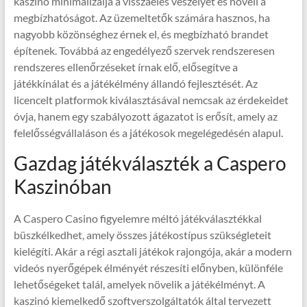
kaszinó minimalizálja a visszaélés veszélyét és növeli a
megbízhatóságot. Az üzemeltetők számára hasznos, ha
nagyobb közönséghez érnek el, és megbízható brandet
építenek. Továbbá az engedélyező szervek rendszeresen
rendszeres ellenőrzéseket írnak elő, elősegítve a
játékkínálat és a játékélmény állandó fejlesztését. Az
licencelt platformok kiválasztásával nemcsak az érdekeidet
óvja, hanem egy szabályozott ágazatot is erősít, amely az
felelősségvállaláson és a játékosok megelégedésén alapul.
Gazdag játékválaszték a Caspero
Kaszinóban
A Caspero Casino figyelemre méltó játékválasztékkal
büszkélkedhet, amely összes játékostípus szükségleteit
kielégíti. Akár a régi asztali játékok rajongója, akár a modern
videós nyerőgépek élményét részesíti előnyben, különféle
lehetőségeket talál, amelyek növelik a játékélményt. A
kaszinó kiemelkedő szoftverszolgáltatók által tervezett