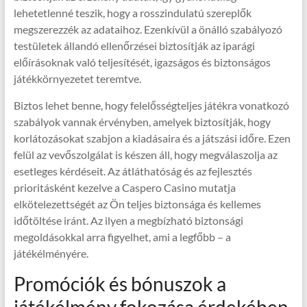
lehetetlenné teszik, hogy a rosszindulatú szereplők
megszerezzék az adataihoz. Ezenkívül a önálló szabályozó
testületek állandó ellenőrzései biztosítják az iparági
előírásoknak való teljesítését, igazságos és biztonságos
játékkörnyezetet teremtve.
Biztos lehet benne, hogy felelősségteljes játékra vonatkozó
szabályok vannak érvényben, amelyek biztosítják, hogy
korlátozásokat szabjon a kiadásaira és a játszási időre. Ezen
felül az vevőszolgálat is készen áll, hogy megválaszolja az
esetleges kérdéseit. Az átláthatóság és az fejlesztés
prioritásként kezelve a Caspero Casino mutatja
elkötelezettségét az Ön teljes biztonsága és kellemes
időtöltése iránt. Az ilyen a megbízható biztonsági
megoldásokkal arra figyelhet, ami a legfőbb – a
játékélményére.
Promóciók és bónuszok a