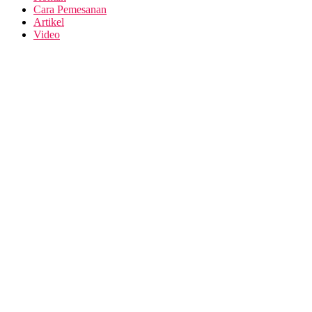
Cara Pemesanan
Artikel
Video