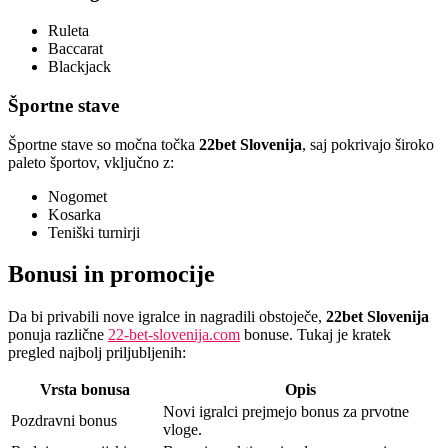
Ruleta
Baccarat
Blackjack
Športne stave
Športne stave so močna točka
22bet Slovenija
, saj pokrivajo široko
paleto športov, vključno z:
Nogomet
Kosarka
Teniški turnirji
Bonusi in promocije
Da bi privabili nove igralce in nagradili obstoječe,
22bet Slovenija
ponuja različne
22-bet-slovenija.com
bonuse. Tukaj je kratek
pregled najbolj priljubljenih:
Vrsta bonusa
Opis
Novi igralci prejmejo bonus za prvotne
Pozdravni bonus
vloge.