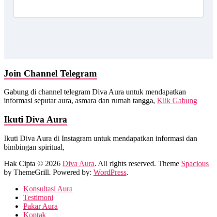
Join Channel Telegram
Gabung di channel telegram Diva Aura untuk mendapatkan
informasi seputar aura, asmara dan rumah tangga,
Klik Gabung
Ikuti Diva Aura
Ikuti Diva Aura di Instagram untuk mendapatkan informasi dan
bimbingan spiritual,
Hak Cipta © 2026
Diva Aura
. All rights reserved. Theme
Spacious
by ThemeGrill. Powered by:
WordPress
.
Konsultasi Aura
Testimoni
Pakar Aura
Kontak