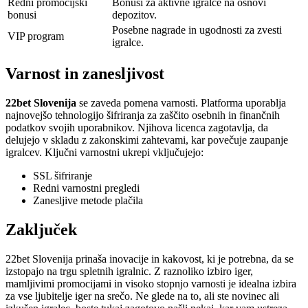
Redni promocijski
Bonusi za aktivne igralce na osnovi
bonusi
depozitov.
Posebne nagrade in ugodnosti za zvesti
VIP program
igralce.
Varnost in zanesljivost
22bet Slovenija
se zaveda pomena varnosti. Platforma uporablja
najnovejšo tehnologijo šifriranja za zaščito osebnih in finančnih
podatkov svojih uporabnikov. Njihova licenca zagotavlja, da
delujejo v skladu z zakonskimi zahtevami, kar povečuje zaupanje
igralcev. Ključni varnostni ukrepi vključujejo:
SSL šifriranje
Redni varnostni pregledi
Zanesljive metode plačila
Zaključek
22bet Slovenija prinaša inovacije in kakovost, ki je potrebna, da se
izstopajo na trgu spletnih igralnic. Z raznoliko izbiro iger,
mamljivimi promocijami in visoko stopnjo varnosti je idealna izbira
za vse ljubitelje iger na srečo. Ne glede na to, ali ste novinec ali