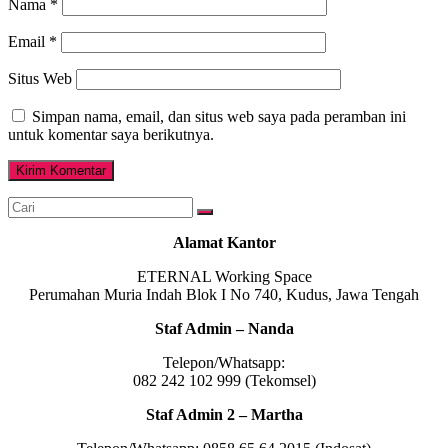
Nama
*
Email
*
Situs Web
Simpan nama, email, dan situs web saya pada peramban ini
untuk komentar saya berikutnya.
Alamat Kantor
ETERNAL Working Space
Perumahan Muria Indah Blok I No 740, Kudus, Jawa Tengah
Staf Admin – Nanda
Telepon/Whatsapp:
082 242 102 999 (Tekomsel)
Staf Admin 2 – Martha