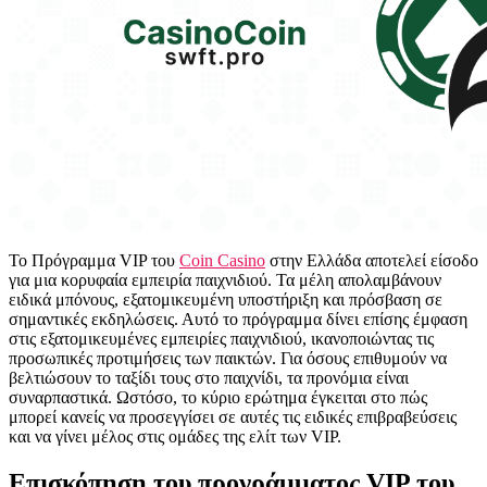
Το Πρόγραμμα VIP του
Coin Casino
στην Ελλάδα αποτελεί είσοδο
για μια κορυφαία εμπειρία παιχνιδιού. Τα μέλη απολαμβάνουν
ειδικά μπόνους, εξατομικευμένη υποστήριξη και πρόσβαση σε
σημαντικές εκδηλώσεις. Αυτό το πρόγραμμα δίνει επίσης έμφαση
στις εξατομικευμένες εμπειρίες παιχνιδιού, ικανοποιώντας τις
προσωπικές προτιμήσεις των παικτών. Για όσους επιθυμούν να
βελτιώσουν το ταξίδι τους στο παιχνίδι, τα προνόμια είναι
συναρπαστικά. Ωστόσο, το κύριο ερώτημα έγκειται στο πώς
μπορεί κανείς να προσεγγίσει σε αυτές τις ειδικές επιβραβεύσεις
και να γίνει μέλος στις ομάδες της ελίτ των VIP.
Επισκόπηση του προγράμματος VIP του