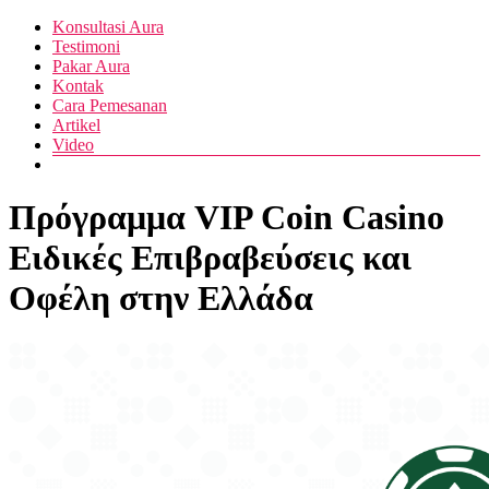
Skip
Menu
Konsultasi Aura
Pusat
to
Diva
Testimoni
Layanan
content
Pakar Aura
Aura
Buka
Kontak
Aura
Cara Pemesanan
Artikel
Video
Πρόγραμμα VIP Coin Casino
Ειδικές Επιβραβεύσεις και
Οφέλη στην Ελλάδα