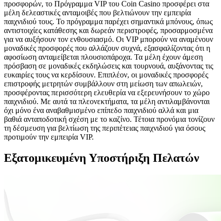
προσφορών, το Πρόγραμμα VIP του Coin Casino προσφέρει στα
μέλη δελεαστικές ανταμοιβές που βελτιώνουν την εμπειρία
παιχνιδιού τους. Το πρόγραμμα παρέχει σημαντικά μπόνους, όπως
αντιστοιχίες κατάθεσης και δωρεάν περιστροφές, προσαρμοσμένα
για να αυξήσουν τον ενθουσιασμό. Οι VIP μπορούν να αναμένουν
μοναδικές προσφορές που αλλάζουν συχνά, εξασφαλίζοντας ότι η
αφοσίωση ανταμείβεται πλουσιοπάροχα. Τα μέλη έχουν άμεση
πρόσβαση σε μοναδικές εκδηλώσεις και τουρνουά, αυξάνοντας τις
ευκαιρίες τους να κερδίσουν. Επιπλέον, οι μοναδικές προσφορές
επιστροφής μετρητών συμβάλλουν στη μείωση των απωλειών,
προσφέροντας περισσότερη ελευθερία να εξερευνήσουν το χώρο
παιχνιδιού. Με αυτά τα πλεονεκτήματα, τα μέλη αντιλαμβάνονται
όχι μόνο ένα αναβαθμισμένο επίπεδο παιχνιδιού αλλά και μια
βαθιά ανταποδοτική σχέση με το καζίνο. Τέτοια προνόμια τονίζουν
τη δέσμευση για βελτίωση της περιπέτειας παιχνιδιού για όσους
προτιμούν την εμπειρία VIP.
Εξατομικευμένη Υποστήριξη Πελατών