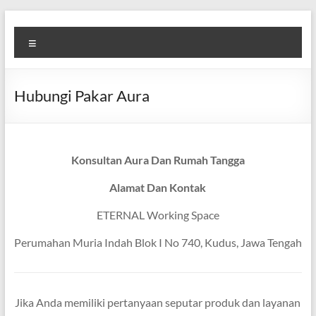
Skip
Diva
Pusat
to
Menu
content
Layanan
Aura
Buka
Aura
Hubungi Pakar Aura
Konsultan Aura Dan Rumah Tangga
Alamat Dan Kontak
ETERNAL Working Space
Perumahan Muria Indah Blok I No 740, Kudus, Jawa Tengah
Jika Anda memiliki pertanyaan seputar produk dan layanan