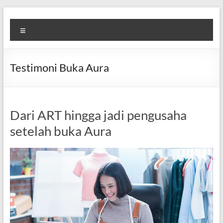
Skip
Diva
Pusat
to
Menu
content
Layanan
Aura
Buka
Aura
Testimoni Buka Aura
Dari ART hingga jadi pengusaha
setelah buka Aura